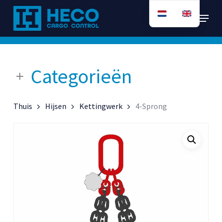
Ga
Menu
direct
naar
de
hoofdinhoud
Categorieën
Thuis
Hijsen
Kettingwerk
4-Sprong