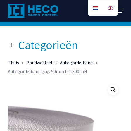
Ga
Menu
direct
naar
de
hoofdinhoud
Categorieën
Thuis
Bandweefsel
Autogordelband
Autogordelband grijs 50mm LC1800daN