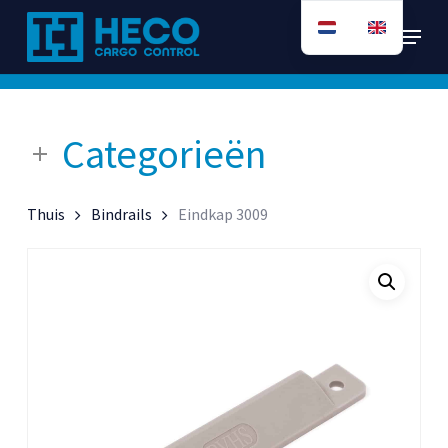
Ga
Menu
direct
naar
de
hoofdinhoud
Categorieën
Thuis
Bindrails
Eindkap 3009