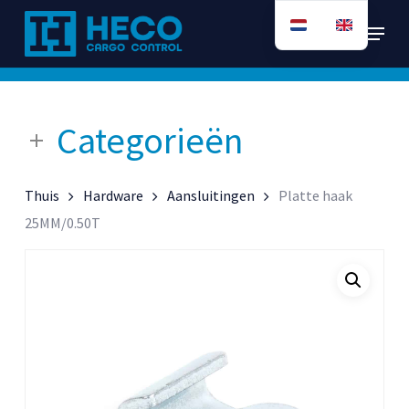
Ga
Menu
direct
naar
de
hoofdinhoud
Categorieën
Thuis
Hardware
Aansluitingen
Platte haak
25MM/0.50T