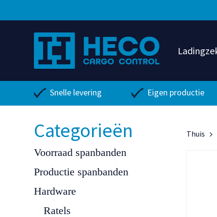
Ga
direct
naar
de
Ladingze
hoofdinhoud
Snelle levering
Eigen productie
Categorieën
Thuis
Voorraad spanbanden
Productie spanbanden
Hardware
Ratels