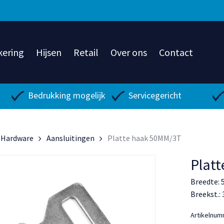
kering
Hijsen
Retail
Over ons
Contact
Bedrukking mogelijk
Servicegericht
Hardware
Aansluitingen
Platte haak 50MM/3T
Plat
Breedte:
Breekst.:
Artikelnu