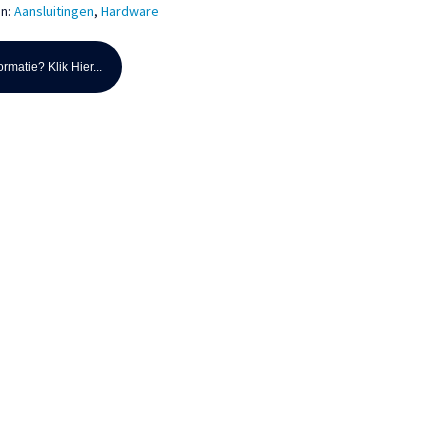
ën:
Aansluitingen
,
Hardware
rmatie? Klik Hier...