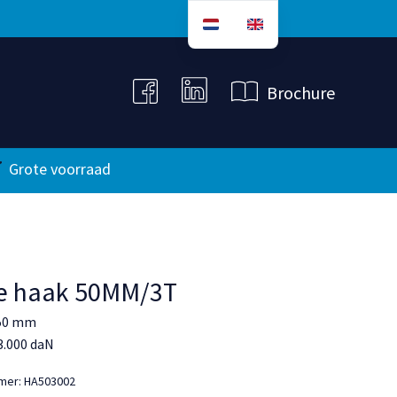
B
r
o
c
h
u
r
e
Grote voorraad
te haak 50MM/3T
 50 mm
 3.000 daN
mmer:
HA503002