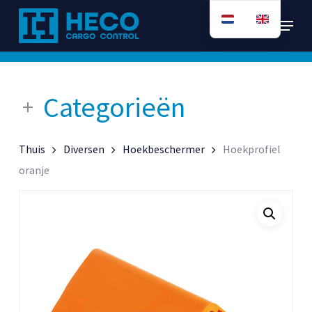
Ga
Menu
direct
naar
de
hoofdinhoud
Categorieën
Thuis
Diversen
Hoekbeschermer
Hoekprofiel
oranje