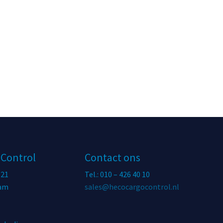
 Control
Contact ons
 21
Tel.: 010 – 426 40 10
dam
sales@hecocargocontrol.nl