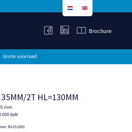
B
r
o
c
h
u
r
e
Grote voorraad
l 35MM/2T HL=130MM
 35 mm
 2.000 daN
mmer:
RA352001