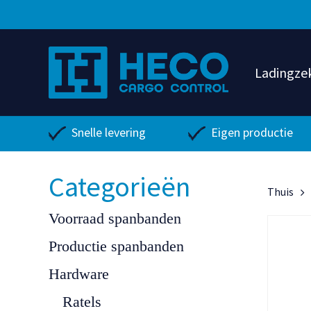
Ga
direct
naar
de
Ladingze
hoofdinhoud
Snelle levering
Eigen productie
Categorieën
Thuis
Voorraad spanbanden
Productie spanbanden
Hardware
Ratels