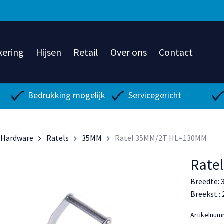
kering
Hijsen
Retail
Over ons
Contact
Bedrukking mogelijk
Servicegericht
Hardware
Ratels
35MM
Ratel 35MM/2T HL=130MM
Rate
Breedte:
Breekst.:
Artikelnu