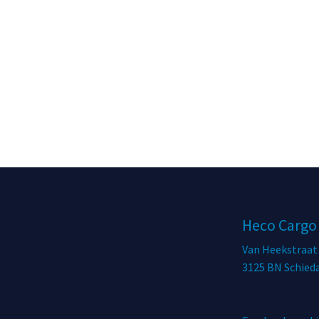
Heco Cargo
Van Heekstraat
3125 BN Schie