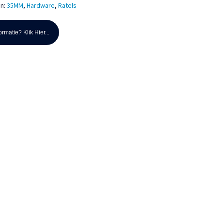
ën:
35MM
,
Hardware
,
Ratels
rmatie? Klik Hier...