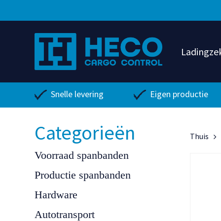
Ga
direct
naar
de
Ladingze
hoofdinhoud
Snelle levering
Eigen productie
Categorieën
Thuis
Voorraad spanbanden
Productie spanbanden
Hardware
Autotransport