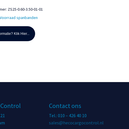
mmer:
ZS25-0.60-3.50-01-01
Voorraad spanbanden
rmatie? Klik Hier...
 Control
Contact ons
 21
Tel.: 010 – 426 40 10
dam
sales@hecocargocontrol.nl