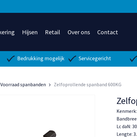
kering
Hijsen
Retail
Over ons
Contact
Bedrukking mogelijk
Servicegericht
Voorraad spanbanden
Zelfoprollende spanband 600KG
Zelf
Kenmerk: 
Bandbree
Lc daN: 3
Lengte: 3