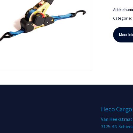
Artikelnu
Categorie:
Meer Info
Heco Cargo
Van Heekstraat
3125 BN Schie