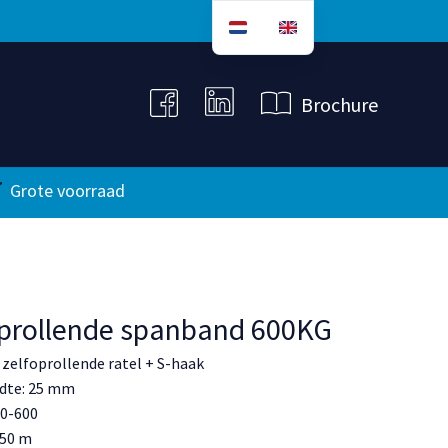
B
r
o
c
h
u
r
e
Grote voorraad
oprollende spanband 600KG
zelfoprollende ratel + S-haak
dte: 25 mm
00-600
.50 m