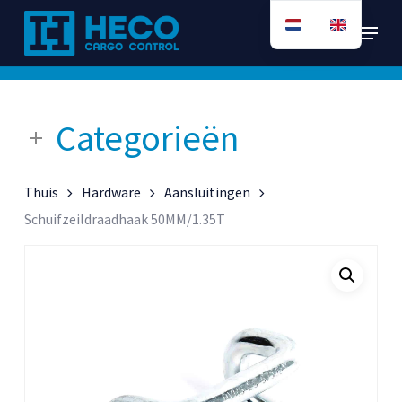
Ga
Menu
direct
naar
de
hoofdinhoud
Categorieën
Thuis
Hardware
Aansluitingen
Schuifzeildraadhaak 50MM/1.35T