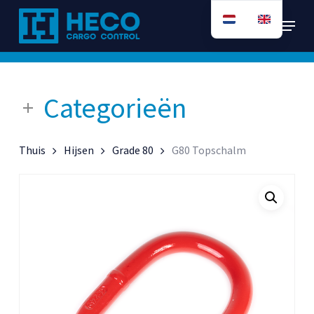
Ga
Menu
direct
naar
de
hoofdinhoud
Categorieën
Thuis
Hijsen
Grade 80
G80 Topschalm