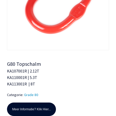
G80 Topschalm
KA107001R | 2.12T
KA110001R | 5.3T
KA113001R | 8T
Categorie:
Grade 80
Meer Informatie? Klik Hier...